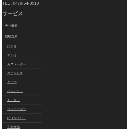
TEL : 0478-54-3918
サービス
会社概要
買取対象
給湯器
アルミ
ガスメーター
ステンレス
タイヤ
バッテリー
モーター
ラジエーター
鉛（なまり）
工業雑品