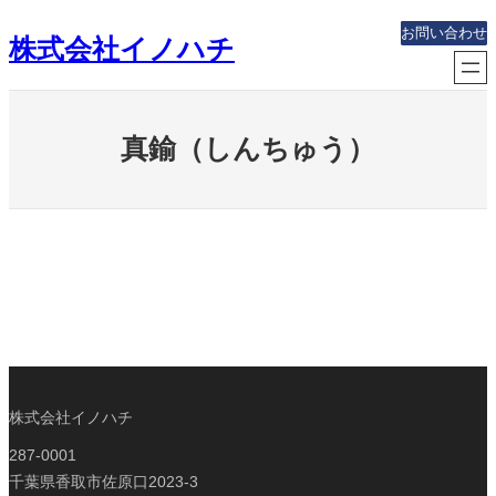
内
お問い合わせ
株式会社イノハチ
容
を
ス
キ
真鍮（しんちゅう）
ッ
プ
株式会社イノハチ
287-0001
千葉県香取市佐原口2023-3