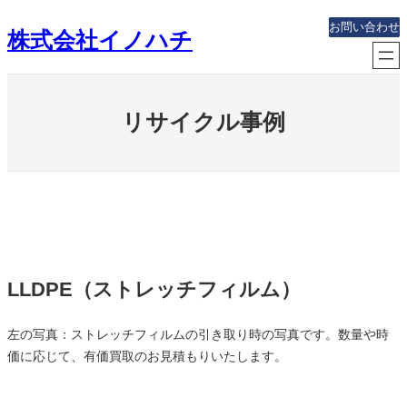
内
お問い合わせ
株式会社イノハチ
容
を
ス
キ
リサイクル事例
ッ
プ
LLDPE（ストレッチフィルム）
左の写真：ストレッチフィルムの引き取り時の写真です。数量や時
価に応じて、有価買取のお見積もりいたします。