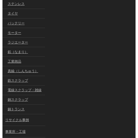
ステンレス
タイヤ
バッテリー
モーター
ラジエーター
鉛（なまり）
工業雑品
真鍮（しんちゅう）
鉄スクラップ
電線スクラップ・雑線
銅スクラップ
銅トランス
リサイクル事例
事業所・工場